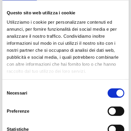
Contatti
Questo sito web utilizza i cookie
Utilizziamo i cookie per personalizzare contenuti ed
Indirizzo:
Via Ponte alle Riffe, n. 12
annunci, per fornire funzionalità dei social media e per
Firenze (FI)
analizzare il nostro traffico. Condividiamo inoltre
informazioni sul modo in cui utilizzi il nostro sito con i
nostri partner che si occupano di analisi dei dati web,
E-Mail:
pubblicità e social media, i quali potrebbero combinarle
info@sorelledeipoveriitalia.it
con altre informazioni che hai fornito loro o che hanno
raccolto dal tuo utilizzo dei loro servizi.
Scarica le informazioni come:
vCard
Selezione
Necessari
del
consenso
Preferenze
Statistiche