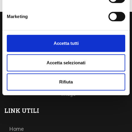
Marketing
Accetta tutti
SORELLE DEI POVERI DI S. CATERINA DA
SIENA
Accetta selezionati
La Congregazione delle Sorelle dei Poveri di S.
Caterina da Siena nasce a Siena nel 1974
Rifiuta
LINK UTILI
Home