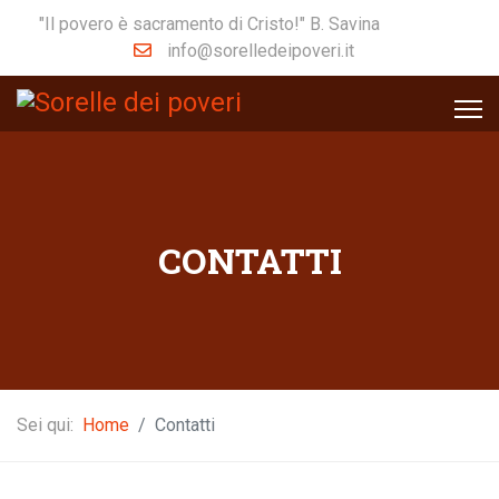
"Il povero è sacramento di Cristo!" B. Savina
info@sorelledeipoveri.it
CONTATTI
Sei qui:
Home
Contatti